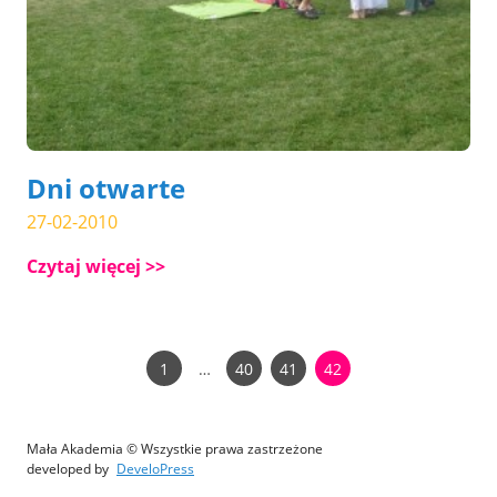
Dni otwarte
27-02-2010
Czytaj więcej
1
…
40
41
42
Mała Akademia © Wszystkie prawa zastrzeżone
developed by
DeveloPress