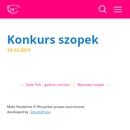
Konkurs szopek
15-12-2011
«
|
»
Little Fish – galeria różności
Wystawa szopek
Mała Akademia © Wszystkie prawa zastrzeżone
developed by
DeveloPress