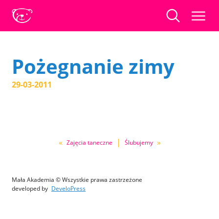
Pożegnanie zimy
29-03-2011
«
|
»
Zajęcia taneczne
Ślubujemy
Mała Akademia © Wszystkie prawa zastrzeżone
developed by
DeveloPress