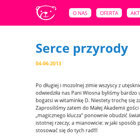
O NAS
OFERTA
AKT
Serce przyrody
04-06-2013
Po długiej i mozolnej zimie wszyscy z utęskn
odwiedziła nas Pani Wiosna byliśmy bardzo u
bogatsi w witaminkę D. Niestety trochę się 
Zaprosiliśmy zatem do Małej Akademii gości
„magicznego klucza” ponownie obudzić świat z
istotnej rzeczy, a mianowicie: w jaki spos
stosować się do tych rad!!!