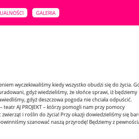
UALNOŚCI
GALERIA
ieniem wyczekiwaliśmy kiedy wszystko obudzi się do życia. G
radowani, gdyż wiedzieliśmy, że słońce sprawi, iż będziemy
zawiedliśmy, gdyż deszczowa pogoda nie chciała odpuścić.
 – teatr AJ PROJEKT – którzy pomogli nam przy pomocy
wierząt i roślin do życia! Przy okazji dowiedzieliśmy się ba
ób powinniśmy szanować naszą przyrodę! Będziemy z pewności