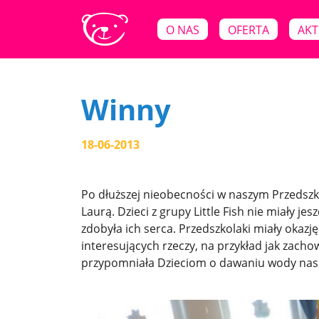
O NAS
OFERTA
AKT
Winny
18-06-2013
Po dłuższej nieobecności w naszym Przedszko
Laurą. Dzieci z grupy Little Fish nie miały je
zdobyła ich serca. Przedszkolaki miały okazję
interesujących rzeczy, na przykład jak zac
przypomniała Dzieciom o dawaniu wody nas