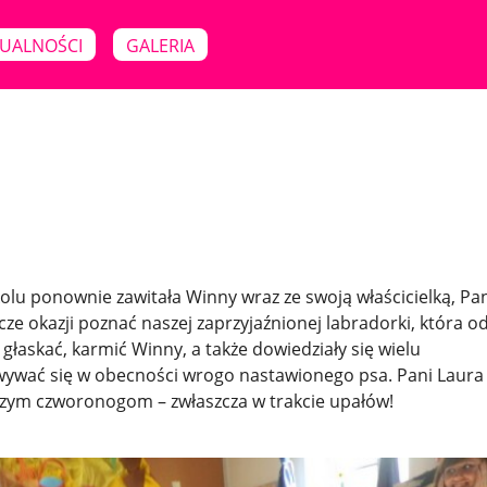
UALNOŚCI
GALERIA
lu ponownie zawitała Winny wraz ze swoją właścicielką, Pa
szcze okazji poznać naszej zaprzyjaźnionej labradorki, która o
 głaskać, karmić Winny, a także dowiedziały się wielu
howywać się w obecności wrogo nastawionego psa. Pani Laura
zym czworonogom – zwłaszcza w trakcie upałów!