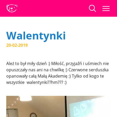
Walentynki
20-02-2019
Ależ to był miły dzień :) Miłość, przyjaźń i uśmiech nie
opuszczały nas ani na chwilkę :) Czerwone serduszka
opanowały całą Małą Akademię :) Tylko od kogo te
wszystkie walentynki??hm??? :)