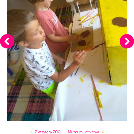
«
|
»
Z wizytą w ZOO
Muzeum Lotnictwa