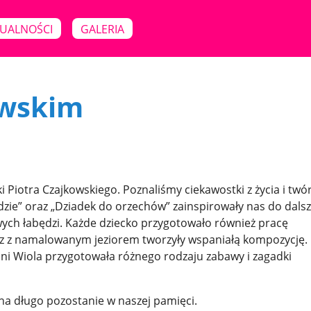
UALNOŚCI
GALERIA
owskim
 Piotra Czajkowskiego. Poznaliśmy ciekawostki z życia i twó
dzie” oraz „Dziadek do orzechów” zainspirowały nas do dalsz
wych łabędzi. Każde dziecko przygotowało również pracę
raz z namalowanym jeziorem tworzyły wspaniałą kompozycję
ni Wiola przygotowała różnego rodzaju zabawy i zagadki
a długo pozostanie w naszej pamięci.