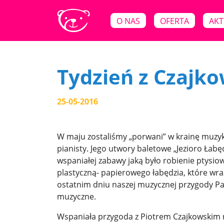
O NAS
OFERTA
AKT
Tydzień z Czajk
25-05-2016
W maju zostaliśmy „porwani” w krainę muzyki
pianisty. Jego utwory baletowe „Jezioro Łabę
wspaniałej zabawy jaką było robienie ptysio
plastyczną- papierowego łabędzia, które w
ostatnim dniu naszej muzycznej przygody Pa
muzyczne.
Wspaniała przygoda z Piotrem Czajkowskim n