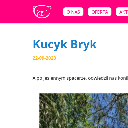
O NAS
OFERTA
AKT
Kucyk Bryk
22-09-2023
A po jesiennym spacerze, odwiedził nas koni