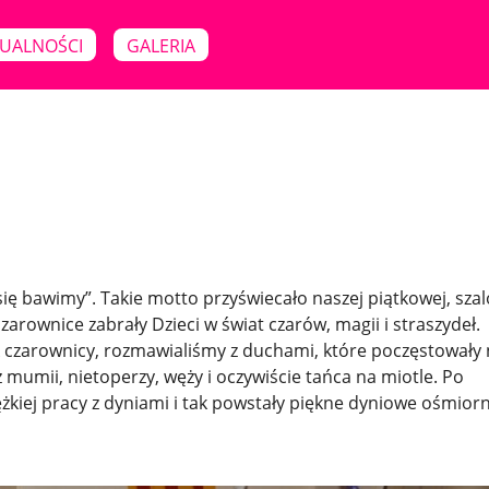
UALNOŚCI
GALERIA
się bawimy”. Takie motto przyświecało naszej piątkowej, szal
rownice zabrały Dzieci w świat czarów, magii i straszydeł.
k czarownicy, rozmawialiśmy z duchami, które poczęstowały
ż mumii, nietoperzy, węży i oczywiście tańca na miotle. Po
ężkiej pracy z dyniami i tak powstały piękne dyniowe ośmior