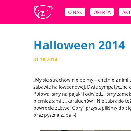
O NAS
OFERTA
AKT
Halloween 2014
31-10-2014
„My się strachów nie boimy – chętnie z nimi 
zabawie halloweenowej. Dwie sympatyczne cza
Polowaliśmy na pająki i odwiedziliśmy zame
pierniczkami z „karaluchów”. Nie zabrakło te
powrocie z „Łysej Góry” przystąpiliśmy do ci
oraz pyszna zupa :-)