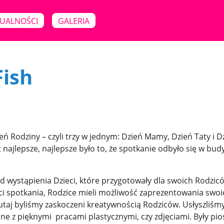
UALNOŚCI
GALERIA
Fish
ń Rodziny – czyli trzy w jednym: Dzień Mamy, Dzień Taty i D
jest najlepsze, najlepsze było to, że spotkanie odbyło się w bu
od wystąpienia Dzieci, które przygotowały dla swoich Rodzic
ści spotkania, Rodzice mieli możliwość zaprezentowania swoi
 tutaj byliśmy zaskoczeni kreatywnością Rodziców. Usłyszliśm
ne z pięknymi pracami plastycznymi, czy zdjęciami. Były pio