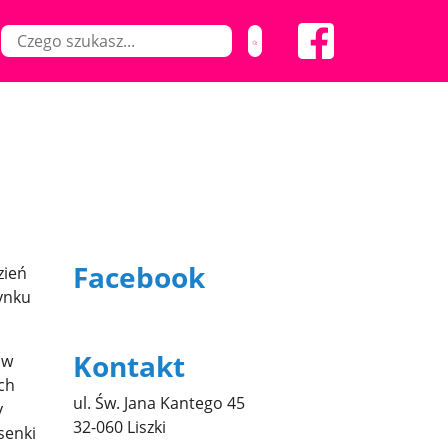
Facebook
zień
dynku
Kontakt
ów
ch
ul. Św. Jana Kantego 45
y
32-060 Liszki
senki