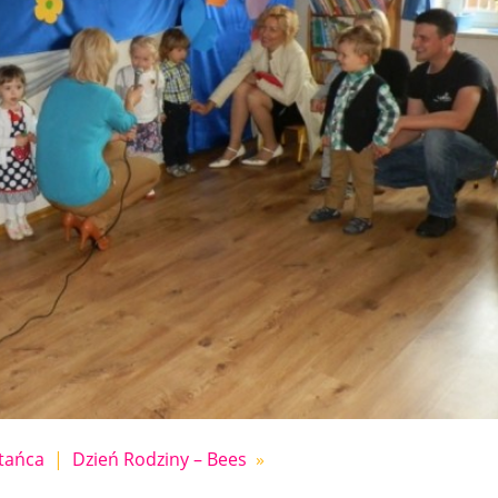
 tańca
|
Dzień Rodziny – Bees
»