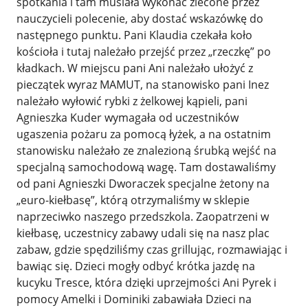
spotkania i tam musiała wykonać zlecone przez
nauczycieli polecenie, aby dostać wskazówkę do
następnego punktu. Pani Klaudia czekała koło
kościoła i tutaj należało przejść przez „rzeczkę” po
kładkach. W miejscu pani Ani należało ułożyć z
pieczątek wyraz MAMUT, na stanowisko pani Inez
należało wyłowić rybki z żelkowej kąpieli, pani
Agnieszka Kuder wymagała od uczestników
ugaszenia pożaru za pomocą łyżek, a na ostatnim
stanowisku należało ze znalezioną śrubką wejść na
specjalną samochodową wagę. Tam dostawaliśmy
od pani Agnieszki Dworaczek specjalne żetony na
„euro-kiełbasę”, którą otrzymaliśmy w sklepie
naprzeciwko naszego przedszkola. Zaopatrzeni w
kiełbasę, uczestnicy zabawy udali się na nasz plac
zabaw, gdzie spędziliśmy czas grillując, rozmawiając i
bawiąc się. Dzieci mogły odbyć krótka jazdę na
kucyku Tresce, która dzięki uprzejmości Ani Pyrek i
pomocy Amelki i Dominiki zabawiała Dzieci na