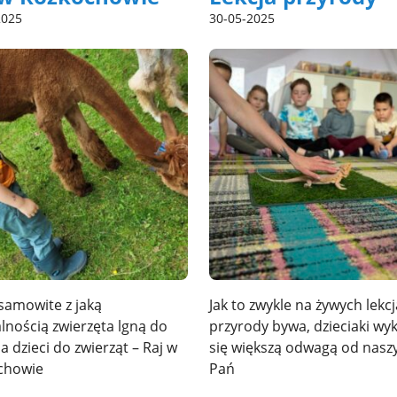
2025
30-05-2025
samowite z jaką
Jak to zwykle na żywych lekc
lnością zwierzęta lgną do
przyrody bywa, dzieciaki wy
 a dzieci do zwierząt – Raj w
się większą odwagą od nasz
chowie
Pań