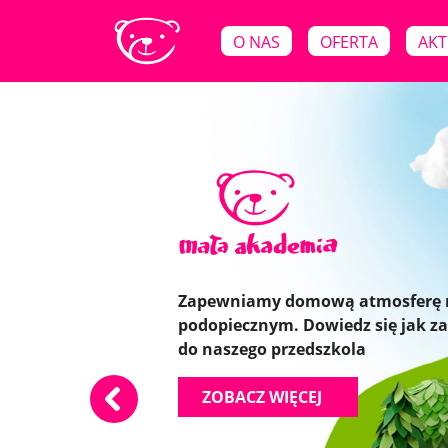
O NAS
OFERTA
AKT
Zapraszamy do naszego przedszkol
Zapewniamy domową atmosferę
Sprawdź naszą edukacyjną ofertę.
językowo-artystycznym. Pomożem
podopiecznym. Dowiedz się jak za
możliwości rozwoju stwarzamy dl
kreatywność Twojego dziecka
do naszego przedszkola
ZOBACZ WIĘCEJ
ZOBACZ WIĘCEJ
ZOBACZ WIĘCEJ