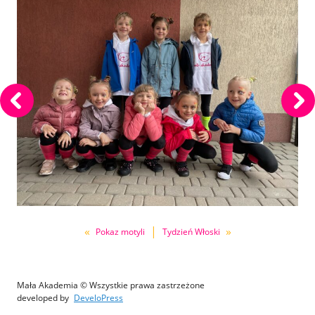
«
|
»
Pokaz motyli
Tydzień Włoski
Mała Akademia © Wszystkie prawa zastrzeżone
developed by
DeveloPress