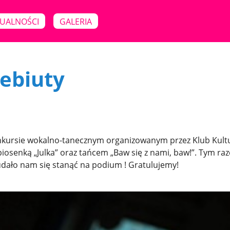
UALNOŚCI
GALERIA
debiuty
nkursie wokalno-tanecznym organizowanym przez Klub Kult
piosenką „Julka” oraz tańcem „Baw się z nami, baw!”. Tym ra
 udało nam się stanąć na podium ! Gratulujemy!