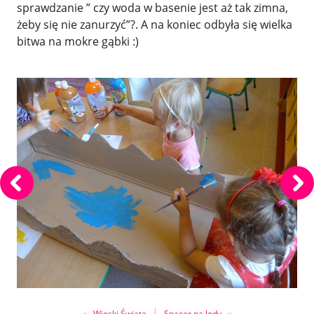
sprawdzanie ” czy woda w basenie jest aż tak zimna,
żeby się nie zanurzyć”?. A na koniec odbyła się wielka
bitwa na mokre gąbki :)
«
|
»
Wioski Świata
Spacer na lody