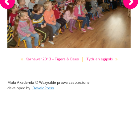
«
|
»
Karnawał 2013 – Tigers & Bees
Tydzień egipski
Mała Akademia © Wszystkie prawa zastrzeżone
developed by
DeveloPress