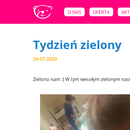
O NAS
OFERTA
AKT
Tydzień zielony
20-07-2020
Zielono nam :) W tym wesołym zielonym nastro