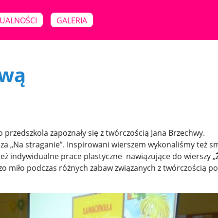
UALNOŚCI
GALERIA
hwą
 przedszkola zapoznały się z twórczością Jana Brzechwy.
sza „Na straganie”. Inspirowani wierszem wykonaliśmy też 
 też indywidualne prace plastyczne nawiązujące do wierszy „
dzo miło podczas różnych zabaw związanych z twórczością po