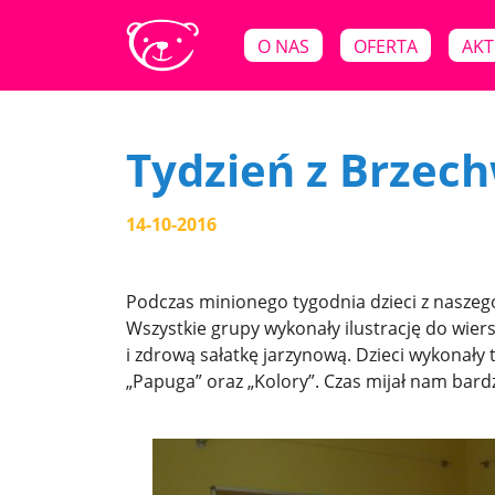
O NAS
OFERTA
AKT
Tydzień z Brzec
14-10-2016
Podczas minionego tygodnia dzieci z naszego
Wszystkie grupy wykonały ilustrację do wier
i zdrową sałatkę jarzynową. Dzieci wykonały
„Papuga” oraz „Kolory”. Czas mijał nam bar