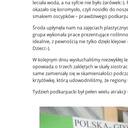
leciała woda, a na syfcie nie było żarówek:
okazało się koromysło, czyli nosidło do nos
smakiem oscypków – prawdziwego podkarpa
Środa upłynęła nam na zajęciach plastyczny
grupa wykonała prace prezentujące roślinno
idealnie, z pewnością nie tylko dzięki klej
Dzieci:-).
W kolejnym dniu wysłuchaliśmy niezwykłej l
opowiada o trzech zaklętych w skały siostrac
same zamieniały się w skamieniałości podcz
krzyżówkę, którą udowodniliśmy, że regiony 
Tydzień podkarpacki był pełen wielu atrakcji