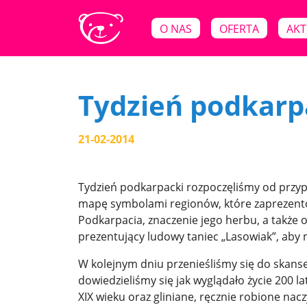
O NAS
OFERTA
AKT
Tydzień podkarp
21-02-2014
Tydzień podkarpacki rozpoczęliśmy od przyp
mapę symbolami regionów, które zaprezento
Podkarpacia, znaczenie jego herbu, a także o
prezentujący ludowy taniec „Lasowiak”, aby 
W kolejnym dniu przenieśliśmy się do ska
dowiedzieliśmy się jak wyglądało życie 200 l
XIX wieku oraz gliniane, ręcznie robione nac