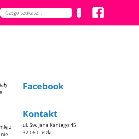
Facebook
iały
e
Kontakt
ul. Św. Jana Kantego 45
nię z
32-060 Liszki
 nie