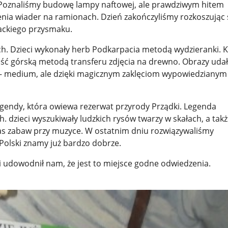
-). Poznaliśmy budowę lampy naftowej, ale prawdziwym hitem
zenia wiader na ramionach. Dzień zakończyliśmy rozkoszując 
ckiego przysmaku.
ch. Dzieci wykonały herb Podkarpacia metodą wydzieranki. 
ść górską metodą transferu zdjęcia na drewno. Obrazy udał
owi – medium, ale dzięki magicznym zaklęciom wypowiedzianym
egendy, która owiewa rezerwat przyrody Prządki. Legenda
h. dzieci wyszukiwały ludzkich rysów twarzy w skałach, a tak
as zabaw przy muzyce. W ostatnim dniu rozwiązywaliśmy
Polski znamy już bardzo dobrze.
 i udowodnił nam, że jest to miejsce godne odwiedzenia.