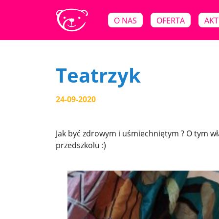
O NAS
OFERTA
AKT
Teatrzyk
24-09-2020
Jak być zdrowym i uśmiechniętym ? O tym wła
przedszkolu :)