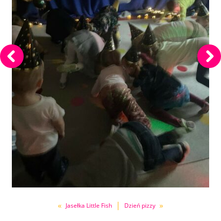
«
|
»
Jasełka Little Fish
Dzień pizzy