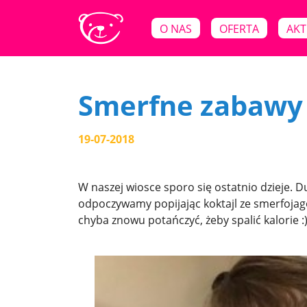
O NAS
OFERTA
AKT
Smerfne zabawy
19-07-2018
W naszej wiosce sporo się ostatnio dzieje. 
odpoczywamy popijając koktajl ze smerfojagó
chyba znowu potańczyć, żeby spalić kalorie :