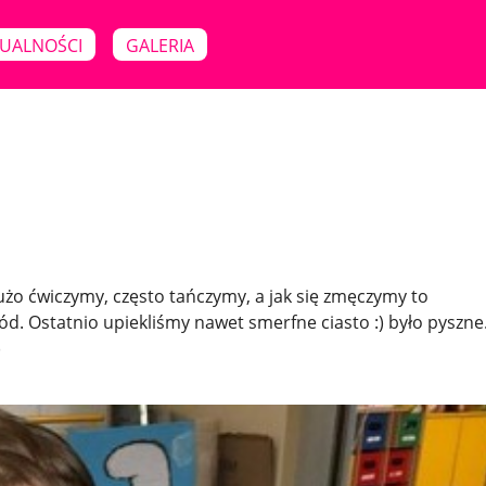
UALNOŚCI
GALERIA
Dużo ćwiczymy, często tańczymy, a jak się zmęczymy to
d. Ostatnio upiekliśmy nawet smerfne ciasto :) było pyszne
)