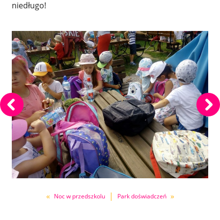
niedługo!
«
|
»
Noc w przedszkolu
Park doświadczeń