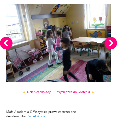
«
|
»
Dzień czekolady
Wycieczka do Groteski
Mała Akademia © Wszystkie prawa zastrzeżone
developed by
DeveloPress