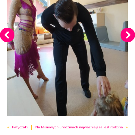
«
|
»
Patyczaki
Na Misiowych urodzinach najważniejsza jest rodzina