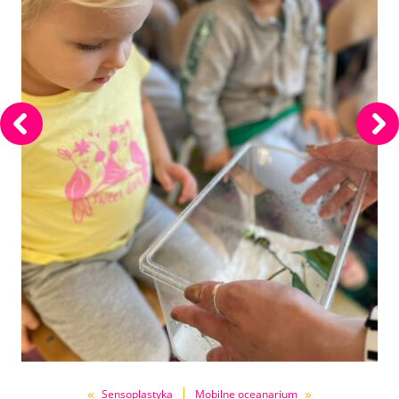
«
|
»
Sensoplastyka
Mobilne oceanarium