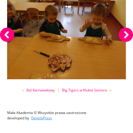
«
|
»
Bal Karnawałowy
Big Tigers w Klubie Seniora
Mała Akademia © Wszystkie prawa zastrzeżone
developed by
DeveloPress