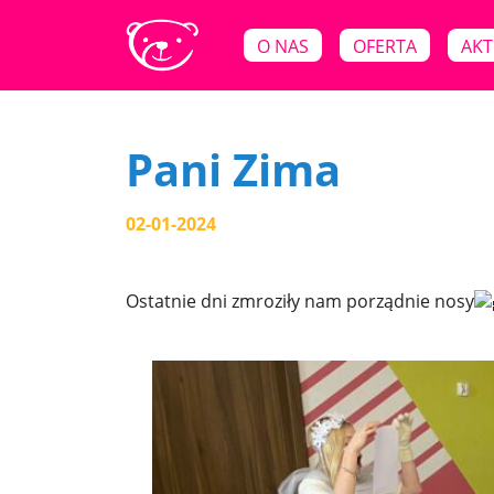
O NAS
OFERTA
AKT
Pani Zima
02-01-2024
Ostatnie dni zmroziły nam porządnie nosy