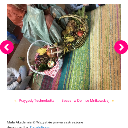
«
|
»
Przygody Technoludka
Spacer w Dolince Mnikowskiej
Mała Akademia © Wszystkie prawa zastrzeżone
developed by
DeveloPress