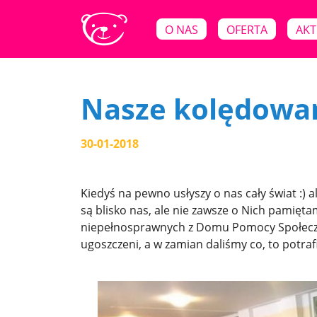
O NAS
OFERTA
AKT
Nasze kolędowa
30-01-2018
Kiedyś na pewno usłyszy o nas cały świat :) 
są blisko nas, ale nie zawsze o Nich pamię
niepełnosprawnych z Domu Pomocy Społecznej
ugoszczeni, a w zamian daliśmy co, to potrafi