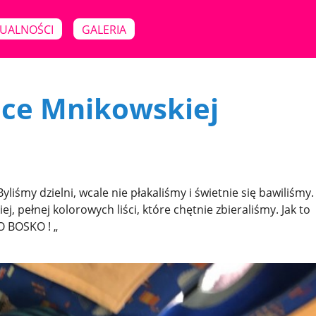
UALNOŚCI
GALERIA
nce Mnikowskiej
liśmy dzielni, wcale nie płakaliśmy i świetnie się bawiliśmy
j, pełnej kolorowych liści, które chętnie zbieraliśmy. Jak to
O BOSKO ! „