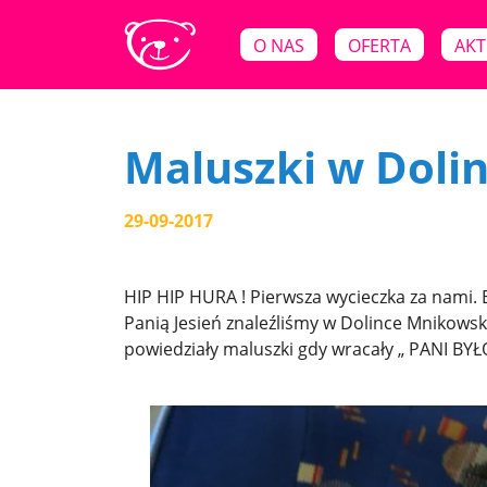
O NAS
OFERTA
AKT
Maluszki w Doli
29-09-2017
HIP HIP HURA ! Pierwsza wycieczka za nami. By
Panią Jesień znaleźliśmy w Dolince Mnikowskie
powiedziały maluszki gdy wracały „ PANI BYŁ