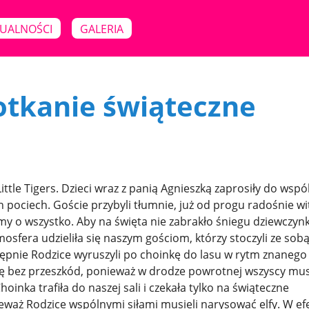
UALNOŚCI
GALERIA
potkanie świąteczne
ttle Tigers. Dzieci wraz z panią Agnieszką zaprosiły do wsp
pociech. Goście przybyli tłumnie, już od progu radośnie wi
śmy o wszystko. Aby na święta nie zabrakło śniegu dziewczynk
osfera udzieliła się naszym gościom, którzy stoczyli ze sob
tępnie Rodzice wyruszyli po choinkę do lasu w rytm znanego
ię bez przeszkód, ponieważ w drodze powrotnej wszyscy mus
oinka trafiła do naszej sali i czekała tylko na świąteczne
waż Rodzice wspólnymi siłami musieli narysować elfy. W ef