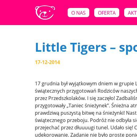
O NAS
OFERTA
AKT
Little Tigers – s
17-12-2014
17 grudnia był wyjątkowym dniem w grupie Li
świątecznych przygotowań Rodziców naszych 
przez Przedszkolaków. I się zaczęło! Zadbali
przygotowały „Taniec śnieżynek”. Śnieżna atm
prawdziwą puszystą bitwę na śnieżynki! Nas
świątecznego przeboju. Podróż nie odbyła s
przejechać przez dłuuuugi tunel. Udało się! Ch
udekorowanie. Zadanie nie było proste ponie