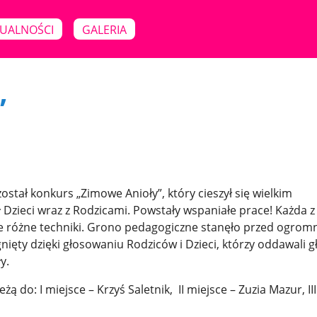
UALNOŚCI
GALERIA
”
ostał konkurs „Zimowe Anioły”, który cieszył się wielkim
 Dzieci wraz z Rodzicami. Powstały wspaniałe prace! Każda z
ane różne techniki. Grono pedagogiczne stanęło przed ogro
ięty dzięki głosowaniu Rodziców i Dzieci, którzy oddawali g
y.
ą do: I miejsce – Krzyś Saletnik, II miejsce – Zuzia Mazur, III