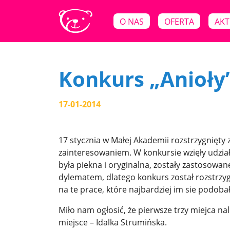
O NAS
OFERTA
AKT
Konkurs „Anioły
17-01-2014
17 stycznia w Małej Akademii rozstrzygnięty z
zainteresowaniem. W konkursie wzięły udział
była piekna i oryginalna, zostały zastosow
dylematem, dlatego konkurs został rozstrzygn
na te prace, które najbardziej im sie podobał
Miło nam ogłosić, że pierwsze trzy miejca należ
miejsce – Idalka Strumińska.