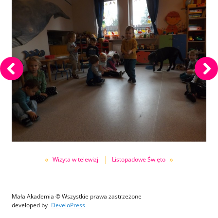
«
|
»
Wizyta w telewizji
Listopadowe Święto
Mała Akademia © Wszystkie prawa zastrzeżone
developed by
DeveloPress