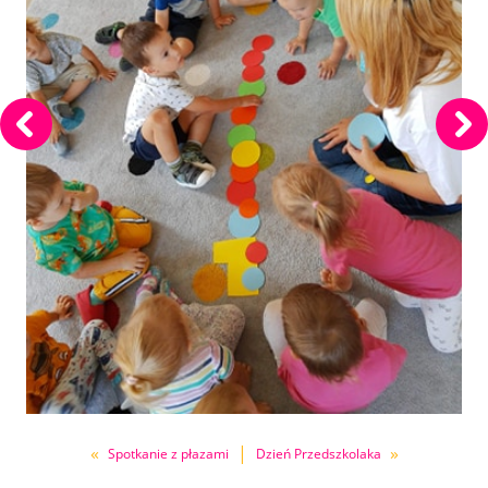
«
|
»
Spotkanie z płazami
Dzień Przedszkolaka