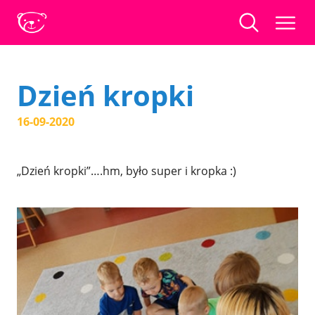
Dzień kropki
16-09-2020
„Dzień kropki”….hm, było super i kropka :)