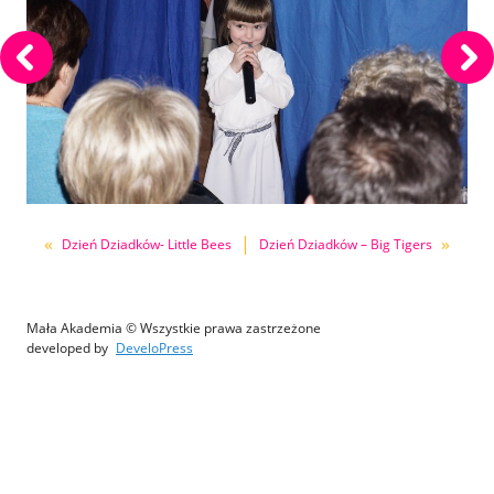
«
|
»
Dzień Dziadków- Little Bees
Dzień Dziadków – Big Tigers
Mała Akademia © Wszystkie prawa zastrzeżone
developed by
DeveloPress