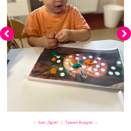
«
|
»
Sala „Ognik”
Tydzień Brytyjski