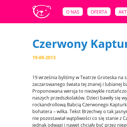
O NAS
OFERTA
AKT
Czerwony Kaptu
19-09-2013
19 września byliśmy w Teatrze Groteska na s
zaczarowanego świata tej znanej i lubianej 
Proponowana wersja to niezwykle roztańczony
naszych przedszkolaków. Dzieci bawiły się w
rockandrollową Babcią Czerwonego Kapturka.
bohatera – wilka. Tekst Brzechwy o tak jasn
nie pozostawiał wątpliwości co się stanie z
jednak odwagi i nawet chciały być przez nie