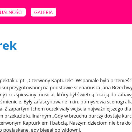
UALNOŚCI
GALERIA
rek
pektaklu pt. „Czerwony Kapturek”. Wspaniale było przenieść
baśni przygotowanej na podstawie scenariusza Jana Brzechwy
 i rozśpiewany musical, który był świetną okazją do zabaw
yśmienicie. Były zafascynowane m.in. pomysłową scenografią
 Z zapartym tchem oczekiwały wejścia najważniejszego dla
ym przekazie kulinarnym „Gdy w brzuchu burczy dostaje kur
 Czerwonym Kapturkiem i babcią. Naszym dzieciom nie brakło
go pogłaskane, gdy biegał po widowni.