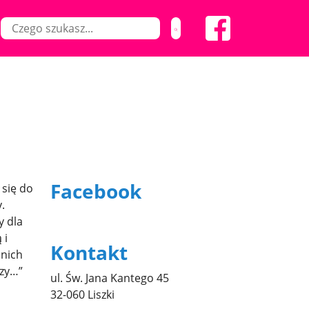
Facebook
 się do
.
y dla
 i
Kontakt
 nich
czy…”
ul. Św. Jana Kantego 45
32-060 Liszki