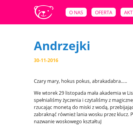
O NAS
OFERTA
AKT
Andrzejki
30-11-2016
Czary mary, hokus pokus, abrakadabra…..
We wtorek 29 listopada mała akademia w Lisz
spełnialiśmy życzenia i czytaliśmy z magiczne
rzucając monetą do miski z wodą, przebijają
zabraknąć również lania wosku przez klucz. 
nazwanie woskowego kształtuJ