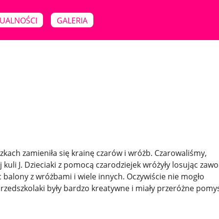
UALNOŚCI
GALERIA
kach zamieniła się krainę czarów i wróżb. Czarowaliśmy,
j kuli J. Dzieciaki z pomocą czarodziejek wróżyły losując zawo
c balony z wróżbami i wiele innych. Oczywiście nie mogło
Przedszkolaki były bardzo kreatywne i miały przeróżne pomy